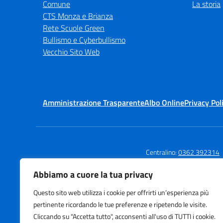
Comune
La storia
CTS Monza e Brianza
Rete Scuole Green
Bullismo e Cyberbullismo
Vecchio Sito Web
Amministrazione Trasparente
Albo Online
Privacy Pol
Centralino:
0362 392314
Abbiamo a cuore la tua privacy
Questo sito web utilizza i cookie per offrirti un’esperienza più
Istituto Comprensivo
Te
pertinente ricordando le tue preferenze e ripetendo le visite.
Via Agnesi
E-
Cliccando su "Accetta tutto", acconsenti all'uso di TUTTI i cookie.
Via Stadio 13, Desio (MB)
PE