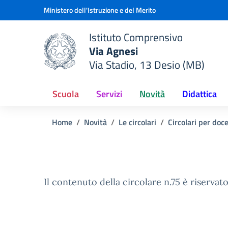
Vai ai contenuti
Vai al menu di navigazione
Vai al footer
Ministero dell'Istruzione e del Merito
Istituto Comprensivo
Via Agnesi
Via Stadio, 13 Desio (MB)
e della scuola
— Visita la pagina iniziale del
Scuola
Servizi
Novità
Didattica
Home
Novità
Le circolari
Circolari per doc
Il contenuto della circolare n.75 è riservato