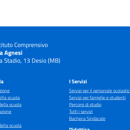
tituto Comprensivo
ia Agnesi
a Stadio, 13 Desio (MB)
Visita la pagina iniziale della scuola
la
I Servizi
zione
Servizi per il personale scolasti
ella scuola
Servizi per famiglie e studenti
della scuola
Percorsi di studio
azione
Tutti i servizi
Bacheca Sindacale
della scuola
Didattica