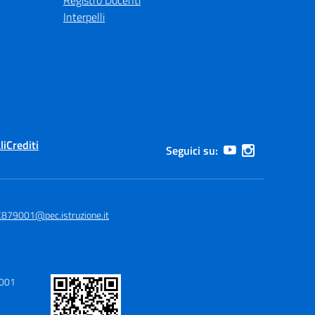
Registro Docenti
Interpelli
li
Crediti
Seguici su:
879001@pec.istruzione.it
9001