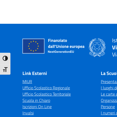
Is
V
Vi
Attiva/disattiva alto contrasto
— 
Attiva/disattiva dimensione testo
Link Esterni
La Scuo
MIUR
Presenta
Ufficio Scolastico Regionale
I luoghi d
Ufficio Scolastico Territoriale
Le carte 
Scuola in Chiaro
Organizz
Iscrizioni On Line
Persone
Invalsi
I numeri 