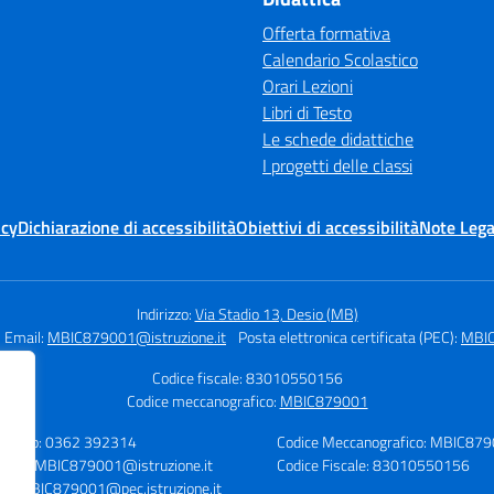
Offerta formativa
Calendario Scolastico
Orari Lezioni
Libri di Testo
Le schede didattiche
I progetti delle classi
icy
Dichiarazione di accessibilità
Obiettivi di accessibilità
Note Lega
Indirizzo:
Via Stadio 13, Desio (MB)
Email:
MBIC879001@istruzione.it
Posta elettronica certificata (PEC):
MBIC
Codice fiscale: 83010550156
Codice meccanografico:
MBIC879001
lefono: 0362 392314
Codice Meccanografico: MBIC87
mail: MBIC879001@istruzione.it
Codice Fiscale: 83010550156
C: MBIC879001@pec.istruzione.it