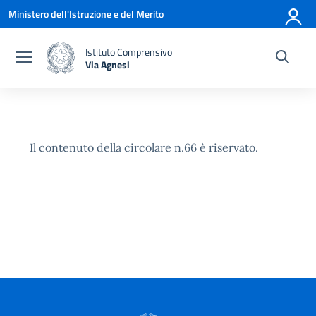
Vai ai contenuti
Vai al menu di navigazione
Vai al footer
Ministero dell'Istruzione e del Merito
Istituto Comprensivo
Via Agnesi
— Visita la pagina iniziale della scuola
Il contenuto della circolare n.66 è riservato.