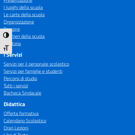
Presentazione
I luoghi della scuola
Le carte della scuola
Organizzazione
Persone
I numeri della scuola
Attiva/disattiva alto contrasto
La storia
Attiva/disattiva dimensione testo
I Servizi
Servizi per il personale scolastico
Servizi per famiglie e studenti
Percorsi di studio
Tutti i servizi
Bacheca Sindacale
Didattica
Offerta formativa
Calendario Scolastico
Orari Lezioni