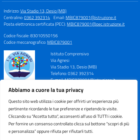
Indirizzo:
Via Stadio 13, Desio (MB)
Centralino:
0362 392314
Email:
MBIC879001@istruzione.it
Posta elettronica certificata (PEC):
MBIC879001@pec.istruzione.it
Codice fiscale: 83010550156
Codice meccanografico:
MBIC879001
Istituto Comprensivo
Via Agnesi
Via Stadio 13, Desio (MB)
Telefono: 0362 392314
E-mail: MBIC879001@istruzione.it
PEC: MBIC879001@pec.istruzione.it
Abbiamo a cuore la tua privacy
Codice Meccanografico: MBIC879001
Codice Fiscale: 83010550156
Questo sito web utilizza i cookie per offrirti un’esperienza più
pertinente ricordando le tue preferenze e ripetendo le visite.
Cliccando su "Accetta tutto", acconsenti all'uso di TUTTI i cookie.
Per fornire un consenso controllato clicca sul bottone “scopri di più
e personalizza” oppure rifiuta per rifiutarli tutti.
Idea e progetto di Designers Italia