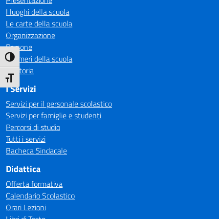
Presentazione
I luoghi della scuola
Le carte della scuola
Organizzazione
Persone
I numeri della scuola
Attiva/disattiva alto contrasto
La storia
Attiva/disattiva dimensione testo
I Servizi
Servizi per il personale scolastico
Servizi per famiglie e studenti
Percorsi di studio
Tutti i servizi
Bacheca Sindacale
Didattica
Offerta formativa
Calendario Scolastico
Orari Lezioni