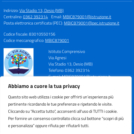
Indirizzo:
Via Stadio 13, Desio (MB)
Centralino:
0362 392314
Email:
MBIC879001@istruzione.it
Posta elettronica certificata (PEC):
MBIC879001@pec.istruzione.it
Codice fiscale: 83010550156
Codice meccanografico:
MBIC879001
Istituto Comprensivo
Via Agnesi
Via Stadio 13, Desio (MB)
Telefono: 0362 392314
E-mail: MBIC879001@istruzione.it
PEC: MBIC879001@pec.istruzione.it
Abbiamo a cuore la tua privacy
Codice Meccanografico: MBIC879001
Codice Fiscale: 83010550156
Questo sito web utilizza i cookie per offrirti un’esperienza più
pertinente ricordando le tue preferenze e ripetendo le visite.
Cliccando su "Accetta tutto", acconsenti all'uso di TUTTI i cookie.
Per fornire un consenso controllato clicca sul bottone “scopri di più
e personalizza” oppure rifiuta per rifiutarli tutti.
Idea e progetto di Designers Italia