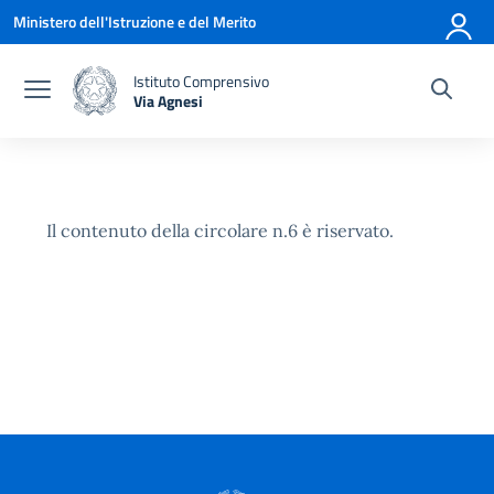
Vai ai contenuti
Vai al menu di navigazione
Vai al footer
Ministero dell'Istruzione e del Merito
Istituto Comprensivo
Via Agnesi
— Visita la pagina iniziale della scuola
Il contenuto della circolare n.6 è riservato.