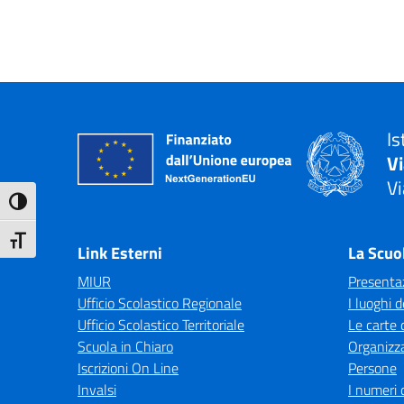
Is
V
Vi
Attiva/disattiva alto contrasto
— 
Attiva/disattiva dimensione testo
Link Esterni
La Scuo
MIUR
Presenta
Ufficio Scolastico Regionale
I luoghi d
Ufficio Scolastico Territoriale
Le carte 
Scuola in Chiaro
Organizz
Iscrizioni On Line
Persone
Invalsi
I numeri 