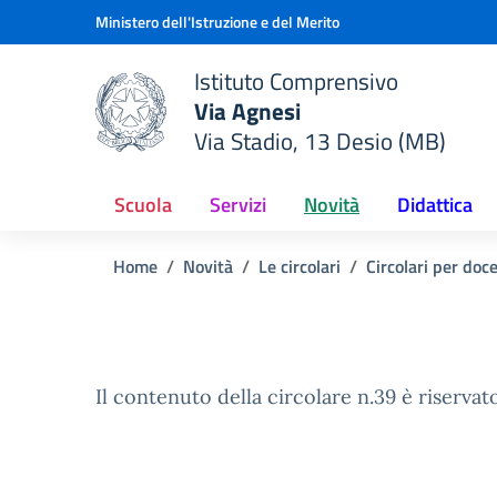
Vai ai contenuti
Vai al menu di navigazione
Vai al footer
Ministero dell'Istruzione e del Merito
Istituto Comprensivo
Via Agnesi
Via Stadio, 13 Desio (MB)
e della scuola
— Visita la pagina iniziale del
Scuola
Servizi
Novità
Didattica
Home
Novità
Le circolari
Circolari per doc
Il contenuto della circolare n.39 è riservato