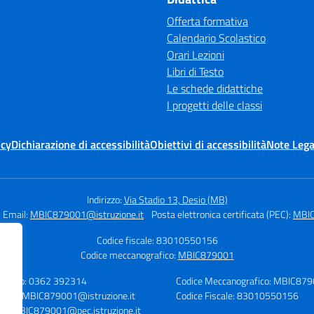
Offerta formativa
Calendario Scolastico
Orari Lezioni
Libri di Testo
Le schede didattiche
I progetti delle classi
icy
Dichiarazione di accessibilità
Obiettivi di accessibilità
Note Lega
Indirizzo:
Via Stadio 13, Desio (MB)
Email:
MBIC879001@istruzione.it
Posta elettronica certificata (PEC):
MBIC
Codice fiscale: 83010550156
Codice meccanografico:
MBIC879001
lefono: 0362 392314
Codice Meccanografico: MBIC87
mail: MBIC879001@istruzione.it
Codice Fiscale: 83010550156
C: MBIC879001@pec.istruzione.it