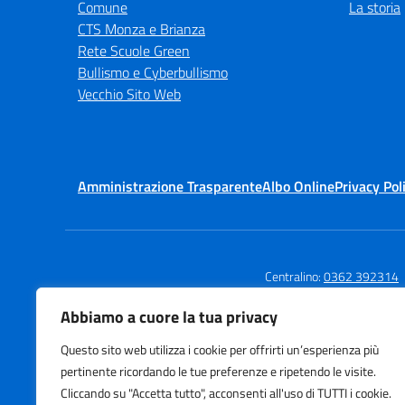
Comune
La storia
CTS Monza e Brianza
Rete Scuole Green
Bullismo e Cyberbullismo
Vecchio Sito Web
Amministrazione Trasparente
Albo Online
Privacy Pol
Centralino:
0362 392314
Abbiamo a cuore la tua privacy
Questo sito web utilizza i cookie per offrirti un’esperienza più
Istituto Comprensivo
Te
pertinente ricordando le tue preferenze e ripetendo le visite.
Via Agnesi
E-
Cliccando su "Accetta tutto", acconsenti all'uso di TUTTI i cookie.
Via Stadio 13, Desio (MB)
PE