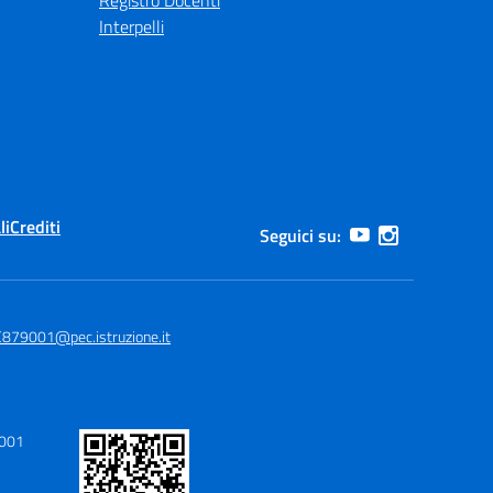
Registro Docenti
Interpelli
li
Crediti
Seguici su:
879001@pec.istruzione.it
9001