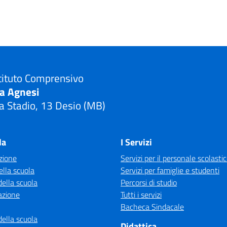
tituto Comprensivo
ia Agnesi
a Stadio, 13 Desio (MB)
Visita la pagina iniziale della scuola
la
I Servizi
zione
Servizi per il personale scolasti
ella scuola
Servizi per famiglie e studenti
della scuola
Percorsi di studio
azione
Tutti i servizi
Bacheca Sindacale
della scuola
Didattica