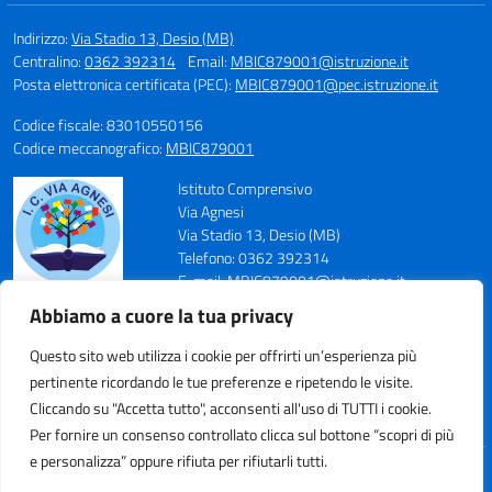
Indirizzo:
Via Stadio 13, Desio (MB)
Centralino:
0362 392314
Email:
MBIC879001@istruzione.it
Posta elettronica certificata (PEC):
MBIC879001@pec.istruzione.it
Codice fiscale: 83010550156
Codice meccanografico:
MBIC879001
Istituto Comprensivo
Via Agnesi
Via Stadio 13, Desio (MB)
Telefono: 0362 392314
E-mail: MBIC879001@istruzione.it
PEC: MBIC879001@pec.istruzione.it
Abbiamo a cuore la tua privacy
Codice Meccanografico: MBIC879001
Codice Fiscale: 83010550156
Questo sito web utilizza i cookie per offrirti un’esperienza più
pertinente ricordando le tue preferenze e ripetendo le visite.
Cliccando su "Accetta tutto", acconsenti all'uso di TUTTI i cookie.
Per fornire un consenso controllato clicca sul bottone “scopri di più
e personalizza” oppure rifiuta per rifiutarli tutti.
Idea e progetto di Designers Italia