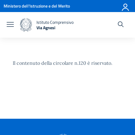
Vai ai contenuti
Vai al menu di navigazione
Vai al footer
Ministero dell'Istruzione e del Merito
Istituto Comprensivo
Via Agnesi
— Visita la pagina iniziale della scuola
Il contenuto della circolare n.120 è riservato.