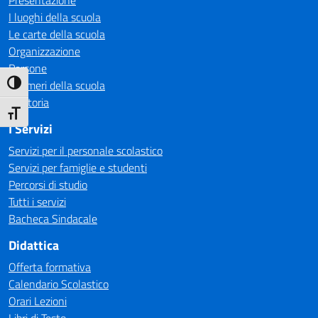
Presentazione
I luoghi della scuola
Le carte della scuola
Organizzazione
Persone
I numeri della scuola
Attiva/disattiva alto contrasto
La storia
Attiva/disattiva dimensione testo
I Servizi
Servizi per il personale scolastico
Servizi per famiglie e studenti
Percorsi di studio
Tutti i servizi
Bacheca Sindacale
Didattica
Offerta formativa
Calendario Scolastico
Orari Lezioni