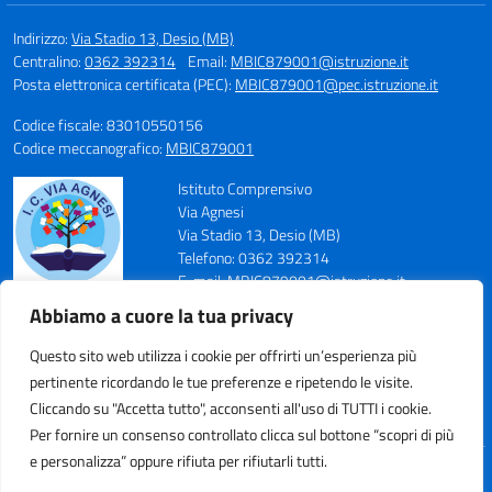
Indirizzo:
Via Stadio 13, Desio (MB)
Centralino:
0362 392314
Email:
MBIC879001@istruzione.it
Posta elettronica certificata (PEC):
MBIC879001@pec.istruzione.it
Codice fiscale: 83010550156
Codice meccanografico:
MBIC879001
Istituto Comprensivo
Via Agnesi
Via Stadio 13, Desio (MB)
Telefono: 0362 392314
E-mail: MBIC879001@istruzione.it
PEC: MBIC879001@pec.istruzione.it
Abbiamo a cuore la tua privacy
Codice Meccanografico: MBIC879001
Codice Fiscale: 83010550156
Questo sito web utilizza i cookie per offrirti un’esperienza più
pertinente ricordando le tue preferenze e ripetendo le visite.
Cliccando su "Accetta tutto", acconsenti all'uso di TUTTI i cookie.
Per fornire un consenso controllato clicca sul bottone “scopri di più
e personalizza” oppure rifiuta per rifiutarli tutti.
Idea e progetto di Designers Italia