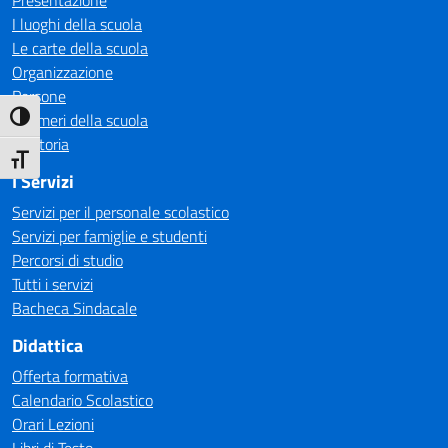
Presentazione
I luoghi della scuola
Le carte della scuola
Organizzazione
Persone
I numeri della scuola
Attiva/disattiva alto contrasto
La storia
Attiva/disattiva dimensione testo
I Servizi
Servizi per il personale scolastico
Servizi per famiglie e studenti
Percorsi di studio
Tutti i servizi
Bacheca Sindacale
Didattica
Offerta formativa
Calendario Scolastico
Orari Lezioni