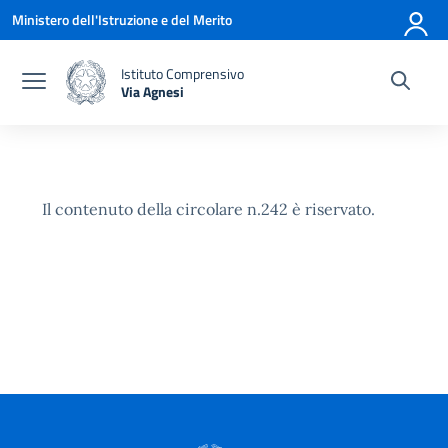
Vai ai contenuti
Vai al menu di navigazione
Vai al footer
Ministero dell'Istruzione e del Merito
Istituto Comprensivo
Via Agnesi
— Visita la pagina iniziale della scuola
Il contenuto della circolare n.242 è riservato.